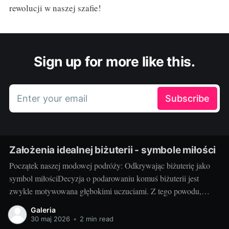
rewolucji w naszej szafie!
Sign up for more like this.
Enter your email
Subscribe
Założenia idealnej biżuterii - symbole miłości
Początek naszej modowej podróży: Odkrywając biżuterię jako
symbol miłościDecyzja o podarowaniu komuś biżuterii jest
zwykle motywowana głębokimi uczuciami. Z tego powodu,
biżuteria często pełni rolę symbolu miłości, który nie tylko zdobi,
Galeria
ale także wyraża nasze emocje w wyjątkowy sposób. Czy jest
30 maj 2026
•
2 min read