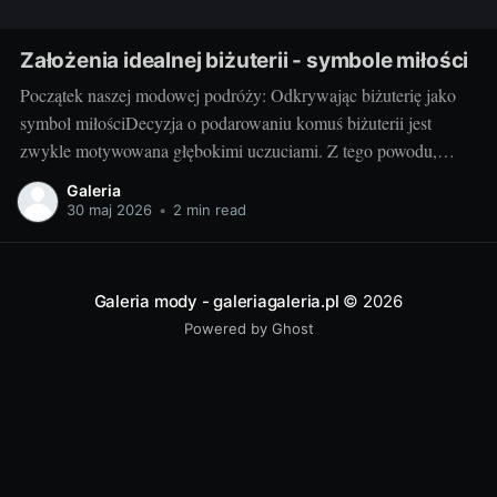
Założenia idealnej biżuterii - symbole miłości
Początek naszej modowej podróży: Odkrywając biżuterię jako
symbol miłościDecyzja o podarowaniu komuś biżuterii jest
zwykle motywowana głębokimi uczuciami. Z tego powodu,
biżuteria często pełni rolę symbolu miłości, który nie tylko zdobi,
Galeria
ale także wyraża nasze emocje w wyjątkowy sposób. Czy jest
30 maj 2026
•
2 min read
coś bardziej wzruszającego, niż obdarowanie ukochanej osoby
pięknym pierścionkiem
Galeria mody - galeriagaleria.pl
© 2026
Powered by Ghost