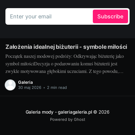
Enter your email
Subscribe
Założenia idealnej biżuterii - symbole miłości
Początek naszej modowej podróży: Odkrywając biżuterię jako
symbol miłościDecyzja o podarowaniu komuś biżuterii jest
zwykle motywowana głębokimi uczuciami. Z tego powodu,
biżuteria często pełni rolę symbolu miłości, który nie tylko zdobi,
Galeria
ale także wyraża nasze emocje w wyjątkowy sposób. Czy jest
30 maj 2026
•
2 min read
coś bardziej wzruszającego, niż obdarowanie ukochanej osoby
pięknym pierścionkiem
Galeria mody - galeriagaleria.pl
© 2026
Powered by Ghost