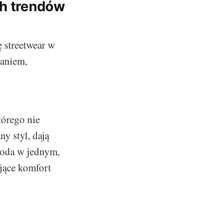
ch trendów
 streetwear w
daniem,
tórego nie
y styl, dają
ygoda w jednym,
jące komfort