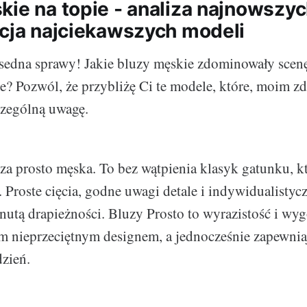
kie na topie - analiza najnowszy
acja najciekawszych modeli
 sedna sprawy! Jakie bluzy męskie zdominowały scenę
? Pozwól, że przybliżę Ci te modele, które, moim z
czególną uwagę.
za prosto męska. To bez wątpienia klasyk gatunku, k
Proste cięcia, godne uwagi detale i indywidualistyczn
z nutą drapieżności. Bluzy Prosto to wyrazistość i w
m nieprzeciętnym designem, a jednocześnie zapewnia
dzień.