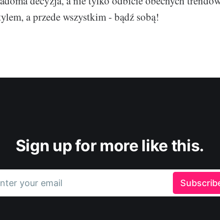
iadoma decyzja, a nie tylko odbicie obecnych trendów
tylem, a przede wszystkim - bądź sobą!
Sign up for more like this.
nter your email
Subscrib