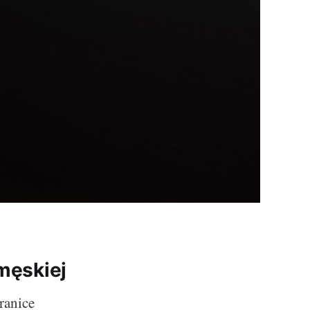
 męskiej
ranice