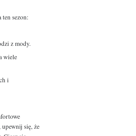
 ten sezon:
odzi z mody.
a wiele
ch i
mfortowe
 upewnij się, że