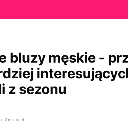
 bluzy męskie - pr
rdziej interesującyc
i z sezonu
•
2 min read