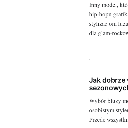
Inny model, któ
hip-hopu grafik
stylizacjom luz
dla glam-rockowe
.
Jak dobrze
sezonowych
Wybór bluzy mę
osobistym stylem
Przede wszystki