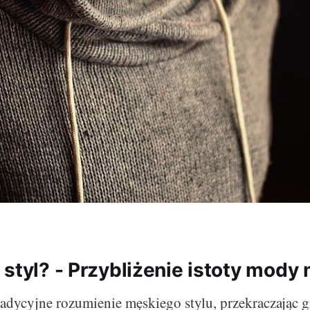
styl? - Przybliżenie istoty mody
dycyjne rozumienie męskiego stylu, przekraczając g