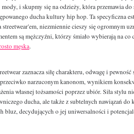
mody, i skupmy się na odzieży, która przemawia do s
krępowanego ducha kultury hip hop. Ta specyficzna es
 streetwear'em, niezmiennie cieszy się ogromnym uzn
entem są mężczyźni, którzy śmiało wybierają na co 
rosto męska
.
eetwear zaznacza siłę charakteru, odwagę i pewność s
 przeciwko narzuconym kanonom, wynikiem konsek
żenia własnej tożsamości poprzez ubiór. Siła stylu ni
wniczego ducha, ale także z subtelnych nawiązań do 
 bluz, decydujących o jej uniwersalności i potencjal