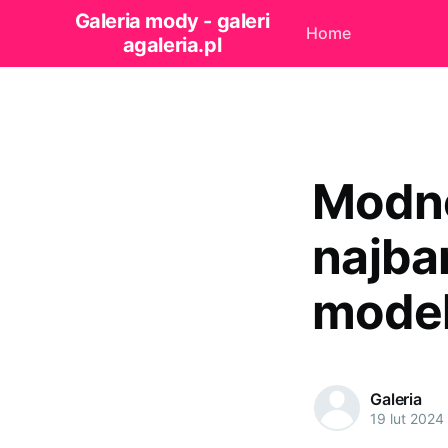
Galeria mody - galeri
Home
agaleria.pl
Modne
najba
model
Galeria
19 lut 2024