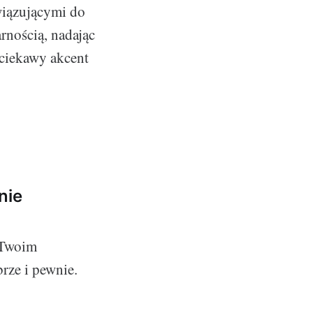
wiązującymi do
rnością, nadając
 ciekawy akcent
nie
 Twoim
brze i pewnie.