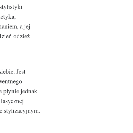
tylistyki
tetyka,
aniem, a jej
dzień odzież
iebie. Jest
wentnego
e płynie jednak
klasycznej
e stylizacyjnym.