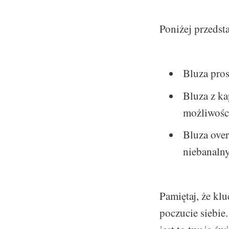
Poniżej przedst
Bluza pros
Bluza z ka
możliwości
Bluza overs
niebanalny
Pamiętaj, że kl
poczucie siebie.