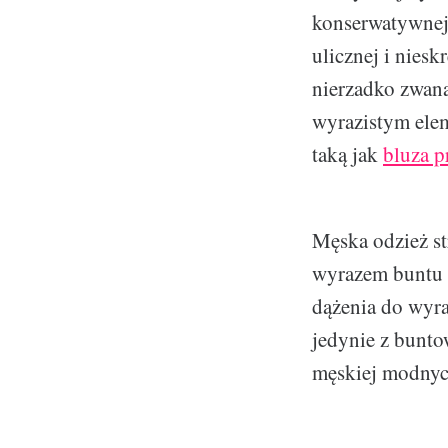
konserwatywnej 
ulicznej i nies
nierzadko zwana
wyrazistym elem
taką jak
bluza p
Męska odzież str
wyrazem buntu
dążenia do wyra
jedynie z bunto
męskiej modnych