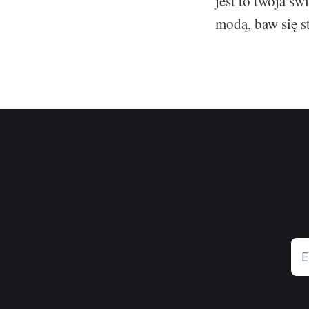
jest to twoja św
modą, baw się s
E