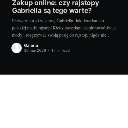
Zakup online: czy rajstopy
Gabriella są tego warte?
Pierwsze kroki w stronę Gabriella: Jak dotarłam do
polskiej marki rajstop?Kiedy zaczęłam eksplorować świat
mody i rozgrzewać swoją pasję do rajstop, nigdy nie
przypuszczałam, że najbardziej fascynujące odkrycie
Galeria
przyjdzie w postaci polskiej marki rajstop, Gabriella.
30 maj 2026
•
1 min read
Zawsze czułam, że rajstopy, tak proste, a jednak tak
niezbędne, są niedoceniane w świecie