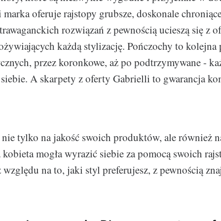
i marka oferuje rajstopy grubsze, doskonale chronią
trawaganckich rozwiązań z pewnością ucieszą się z of
ożywiających każdą stylizację. Pończochy to kolejna
ycznych, przez koronkowe, aż po podtrzymywane - ka
 siebie. A skarpety z oferty Gabrielli to gwarancja k
a nie tylko na jakość swoich produktów, ale również 
 kobieta mogła wyrazić siebie za pomocą swoich raj
 względu na to, jaki styl preferujesz, z pewnością znaj