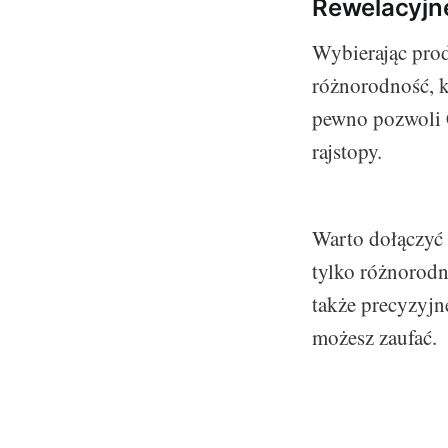
Rewelacyjne
Wybierając produ
różnorodność, k
pewno pozwoli C
rajstopy.
Warto dołączyć 
tylko różnorodn
także precyzyjn
możesz zaufać.