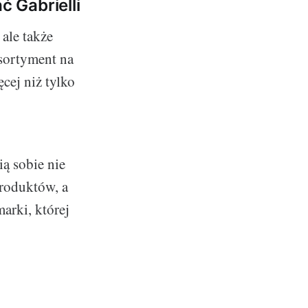
 Gabrielli
 ale także
sortyment na
cej niż tylko
ą sobie nie
produktów, a
arki, której