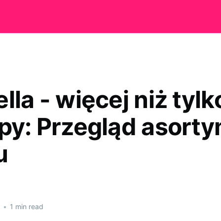
lla - więcej niż tylk
opy: Przegląd asort
u
•
1 min read