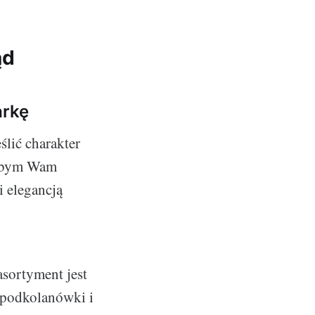
ąd
arkę
ślić charakter
łabym Wam
i elegancją
asortyment jest
, podkolanówki i