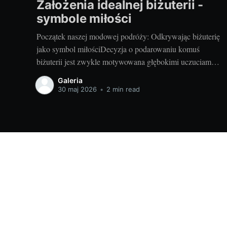
Założenia idealnej biżuterii -
symbole miłości
Początek naszej modowej podróży: Odkrywając biżuterię
jako symbol miłościDecyzja o podarowaniu komuś
biżuterii jest zwykle motywowana głębokimi uczuciami.
Z tego powodu, biżuteria często pełni rolę symbolu
Galeria
miłości, który nie tylko zdobi, ale także wyraża nasze
30 maj 2026
•
2 min read
emocje w wyjątkowy sposób. Czy jest coś bardziej
wzruszającego, niż obdarowanie ukochanej osoby
pięknym pierścionkiem
Galeria mody - galeriagaleria.pl
© 2026