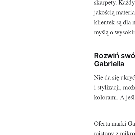
skarpety. Każdy
jakością materi
klientek są dla 
myślą o wysoki
Rozwiń swój
Gabriella
Nie da się ukry
i stylizacji, m
kolorami. A jeś
Oferta marki Gab
rajstopy z mikr