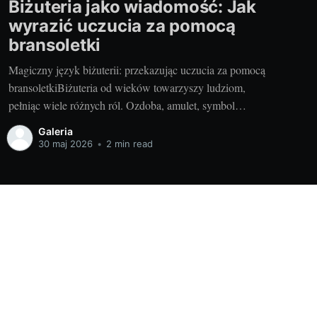
Biżuteria jako wiadomość: Jak
wyrazić uczucia za pomocą
bransoletki
Magiczny język biżuterii: przekazując uczucia za pomocą
bransoletkiBiżuteria od wieków towarzyszy ludziom,
pełniąc wiele różnych ról. Ozdoba, amulet, symbol
statusu - ale przede wszystkim - nośnik emocji i uczuć.
Galeria
Biżuteria to coś więcej, niż tylko dodatek do ubioru. To
30 maj 2026
•
2 min read
wyjątkowy sposób wyrażania swojego stylu, emocji i - w
przypadku bransoletki
Powered by Ghost