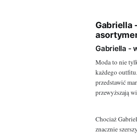
Gabriella 
asortymen
Gabriella -
Moda to nie tylk
każdego outfitu
przedstawić mar
przewyższają wie
Chociaż Gabriell
znacznie szersz