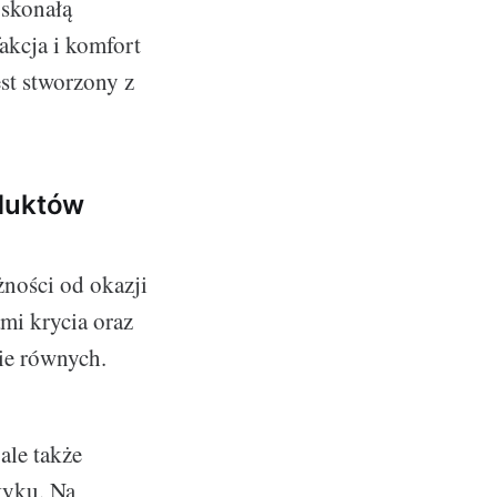
oskonałą
akcja i komfort
est stworzony z
oduktów
żności od okazji
mi krycia oraz
bie równych.
ale także
tyku. Na