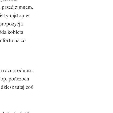
ce przed zimnem.
erty rajstop w
 propozycja
żda kobieta
omfortu na co
na różnorodność.
stop, pończoch
dziesz tutaj coś