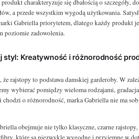
 produkt charakteryzuje się dbałością o szczegóły, d
ałów, a przede wszystkim wygodą użytkowania. Satysf
marki Gabriella priorytetem, dlatego każdy produkt j
m poziomie zadowolenia.
 styl: Kreatywność i różnorodność pr
ć, że rajstopy to podstawa damskiej garderoby. W zale
ożemy wybierać pomiędzy wieloma rodzajami, gradacja
li chodzi o różnorodność, marka Gabriella nie ma so
riella obejmuje nie tylko klasyczne, czarne rajstopy, 
ofibry, które są niezwykle wygodne i przyjemne w do