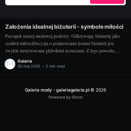
Założenia idealnej biżuterii - symbole miłości
Początek naszej modowej podróży: Odkrywając biżuterię jako
symbol miłościDecyzja o podarowaniu komuś biżuterii jest
zwykle motywowana głębokimi uczuciami. Z tego powodu,
biżuteria często pełni rolę symbolu miłości, który nie tylko zdobi,
Galeria
ale także wyraża nasze emocje w wyjątkowy sposób. Czy jest
30 maj 2026
•
2 min read
coś bardziej wzruszającego, niż obdarowanie ukochanej osoby
pięknym pierścionkiem
Galeria mody - galeriagaleria.pl
© 2026
Powered by Ghost